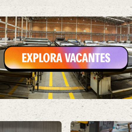
a colaboradores
Encuéntranos
as
Ponte en contacto con nosotro
nuestra sede administrativa.
sidad de la Moda