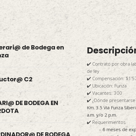
erari@ de Bodega en
Descripció
nza
✔️ Contrato por obra la
de ley
uctor@ C2
✔️ Compensación: $1’57
✔️ Ubicación: Funza
✔️ Vacantes: 300
✔️ ¿Dónde presentars
ARI@ DE BODEGA EN
Km. 3.5 Via Funza Siberi
RDOTA
a.m. y/o 2 p.m.
✔️ Requerimientos
–
6 meses de expe
DINADOR@ DE BODEGA