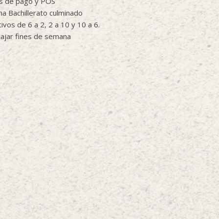
s de pago y POS
a Bachillerato culminado
ivos de 6 a 2, 2 a 10 y 10 a 6.
bajar fines de semana