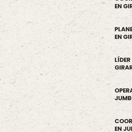
EN G
PLAN
EN G
LÍDER
GIRA
OPER
JUMB
COOR
EN J