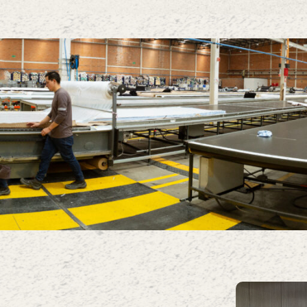
Enlaces
Par
Informe de Sostenibilidad
Notici
KOAJ JOBS
Univer