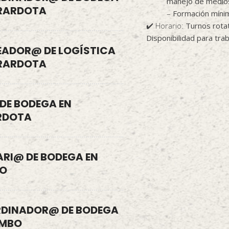
manejo de medio
IRARDOTA
–
Formación mínim
✔️ Horario:
Turnos rotat
Disponibilidad para tra
EADOR@ DE LOGÍSTICA
IRARDOTA
 DE BODEGA EN
RDOTA
ARI@ DE BODEGA EN
O
DINADOR@ DE BODEGA
UMBO